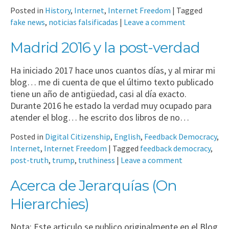
Posted in
History
,
Internet
,
Internet Freedom
|
Tagged
fake news
,
noticias falsificadas
|
Leave a comment
Madrid 2016 y la post-verdad
Ha iniciado 2017 hace unos cuantos días, y al mirar mi
blog… me di cuenta de que el último texto publicado
tiene un año de antigüedad, casi al día exacto.
Durante 2016 he estado la verdad muy ocupado para
atender el blog… he escrito dos libros de no…
Posted in
Digital Citizenship
,
English
,
Feedback Democracy
,
Internet
,
Internet Freedom
|
Tagged
feedback democracy
,
post-truth
,
trump
,
truthiness
|
Leave a comment
Acerca de Jerarquías (On
Hierarchies)
Nota: Este articulo se publico originalmente en el Blog