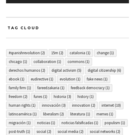
TAG CLOUD
#spanishrevolution
(2)
15m
(2)
catalonia
(1)
change
(1)
chicago
(1)
collaboration
(1)
commons
(1)
derechos humanos
(2)
digital activism
(5)
digital citizenship
(6)
ebook
(1)
eudirective
(1)
evolution
(1)
fake news
(1)
family firm
(1)
fareedzakaria
(1)
feedback democracy
(1)
freedom
(2)
funes
(1)
historia
(3)
history
(1)
human rights
(1)
innovación
(3)
innovation
(2)
internet
(10)
latinoamérica
(1)
liberalism
(2)
literatura
(1)
memes
(1)
migración
(1)
noticias
(1)
noticias falsificadas
(1)
populism
(1)
post-truth
(1)
social
(2)
social media
(2)
social networks
(2)