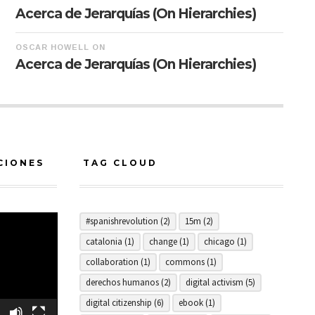
Acerca de Jerarquías (On Hierarchies)
OSCAR HOWELL
ON
Acerca de Jerarquías (On Hierarchies)
CIONES
TAG CLOUD
#spanishrevolution
(2)
15m
(2)
catalonia
(1)
change
(1)
chicago
(1)
collaboration
(1)
commons
(1)
derechos humanos
(2)
digital activism
(5)
digital citizenship
(6)
ebook
(1)
1