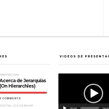
RES
VIDEOS DE PRESENTA
INNOVATION
Video
Acerca de Jerarquías
Player
(On Hierarchies)
2 COMMENTS
DIGITAL CITIZENSHIP
00:00
04:4