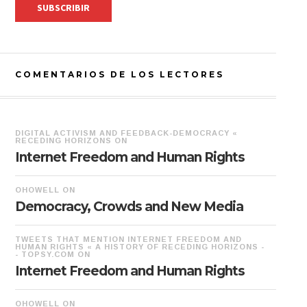
COMENTARIOS DE LOS LECTORES
DIGITAL ACTIVISM AND FEEDBACK-DEMOCRACY «
RECEDING HORIZONS
ON
Internet Freedom and Human Rights
OHOWELL
ON
Democracy, Crowds and New Media
TWEETS THAT MENTION INTERNET FREEDOM AND
HUMAN RIGHTS « A HISTORY OF RECEDING HORIZONS -
- TOPSY.COM
ON
Internet Freedom and Human Rights
OHOWELL
ON