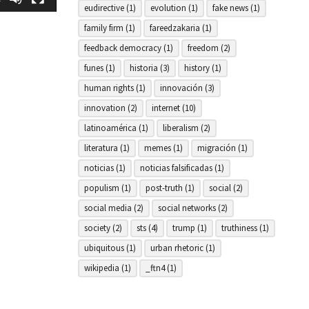
eudirective
(1)
evolution
(1)
fake news
(1)
family firm
(1)
fareedzakaria
(1)
feedback democracy
(1)
freedom
(2)
funes
(1)
historia
(3)
history
(1)
human rights
(1)
innovación
(3)
innovation
(2)
internet
(10)
latinoamérica
(1)
liberalism
(2)
literatura
(1)
memes
(1)
migración
(1)
noticias
(1)
noticias falsificadas
(1)
populism
(1)
post-truth
(1)
social
(2)
social media
(2)
social networks
(2)
society
(2)
sts
(4)
trump
(1)
truthiness
(1)
ubiquitous
(1)
urban rhetoric
(1)
wikipedia
(1)
_ftn4
(1)